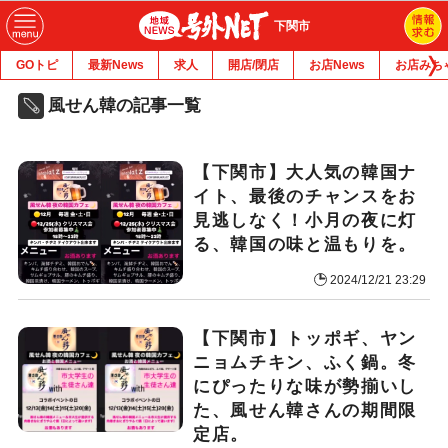
下関市
GOトピ
最新News
求人
開店/閉店
お店News
お店みち
風せん韓の記事一覧
【下関市】大人気の韓国ナ
イト、最後のチャンスをお
見逃しなく！小月の夜に灯
る、韓国の味と温もりを。
2024/12/21 23:29
【下関市】トッポギ、ヤン
ニョムチキン、ふく鍋。冬
にぴったりな味が勢揃いし
た、風せん韓さんの期間限
定店。