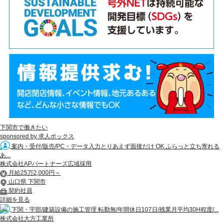
下関市で働きたい
sponsored by 求人ボックス
案内・受付/販売/PC・データ入力とりあえず面接だけ OK ふらっと立ち寄れる
あ...
株式会社APパートナーズ広域採用
月給25万2,000円～
山口県 下関市
契約社員
詳細を見る
下関・宇部/建築設備の施工管理 転勤無/年間休日107日/残業月平均30H程度/...
株式会社大方工業所