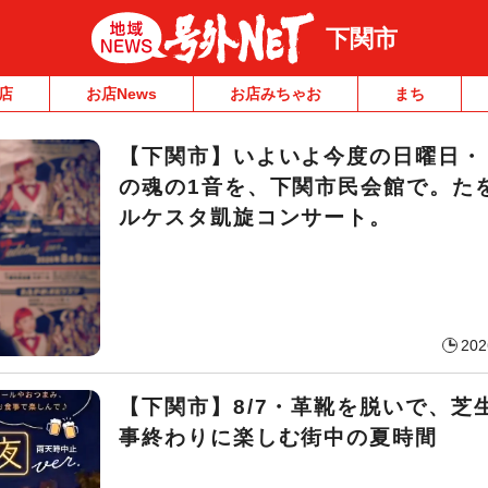
下関市
店
お店News
お店みちゃお
まち
【下関市】いよいよ今度の日曜日・
の魂の1音を、下関市民会館で。た
ルケスタ凱旋コンサート。
202
【下関市】8/7・革靴を脱いで、芝
事終わりに楽しむ街中の夏時間