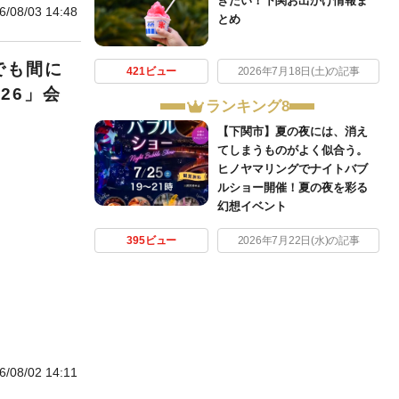
きたい！下関お出かけ情報ま
6/08/03 14:48
とめ
でも間に
421ビュー
2026年7月18日(土)の記事
26」会
ランキング8
【下関市】夏の夜には、消え
てしまうものがよく似合う。
ヒノヤマリングでナイトバブ
ルショー開催！夏の夜を彩る
幻想イベント
395ビュー
2026年7月22日(水)の記事
6/08/02 14:11