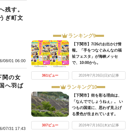
へ残す。
うぎ町文
ランキング9
【下関市】7/26のお出かけ情
報。「手をつなぐみんなの福
祉フェスタ」が海峡メッセ
6/08/01 06:00
で、10:00から。
361ビュー
2026年7月26日(日)の記事
下関の女
国へ羽ば
ランキング10
【下関市】街を彩る理由は、
「なんででしょうねぇ」。 い
つもの国道に、思わず見上げ
る景色が生まれています。
307ビュー
2026年7月16日(木)の記事
6/07/31 17:43