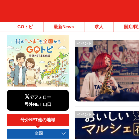
GOトピ
最新News
求人
開店/閉
イベント
𝕏
でフォロー
号外NET 山口
イベント
号外NET他の地域
全国