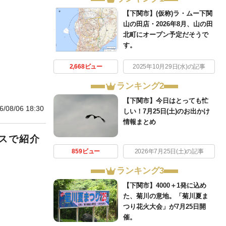
【下関市】(仮称)ラ・ムー下関
山の田店・2026年8月、山の田
北町にオープン予定だそうで
す。
2,668ビュー
2025年10月29日(水)の記事
ランキング2
【下関市】今日はとっても忙
6/08/06 18:30
しい！7月25日(土)のお出かけ
情報まとめ
スで紹介
859ビュー
2026年7月25日(土)の記事
。
ランキング3
【下関市】4000＋1発に込め
た、菊川の意地。「菊川夏ま
つり花火大会」が7月25日開
催。