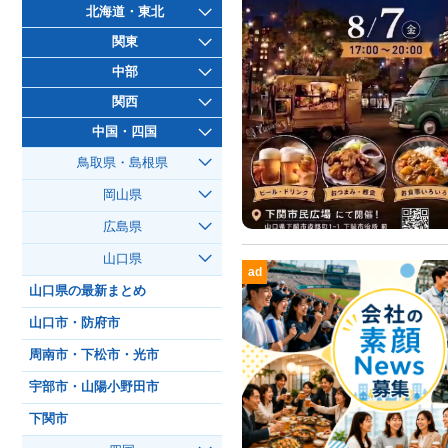
北海道・東北
関東
中部
関西
中国・四国
鳥取県・島根県
岡山県
広島県
山口県
ad
山口県の最新まとめ
山口市・防府市
周南市・下松市・光市
宇部市・山陽小野田市
下関市