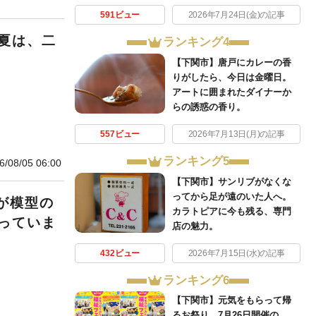
591ビュー
2026年7月24日(金)の記事
夏は、二
ランキング4
【下関市】唐戸にカレーの香
りがしたら、今日は金曜日。
アートに囲まれたダイナーか
らの誘惑の香り。
557ビュー
2026年7月13日(月)の記事
ランキング5
6/08/05 06:00
【下関市】サンリブがなくな
ってから足が遠のいた人へ。
が模型の
カラトピアに今も残る、専門
っていま
店の魅力。
432ビュー
2026年7月15日(水)の記事
ランキング6
【下関市】元気をもらって帰
るお祭り。7月26日開催の、