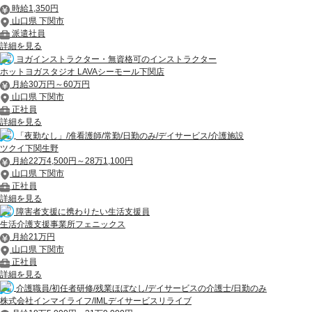
時給1,350円
山口県 下関市
派遣社員
詳細を見る
ヨガインストラクター・無資格可のインストラクター
ホットヨガスタジオ LAVAシーモール下関店
月給30万円～60万円
山口県 下関市
正社員
詳細を見る
「夜勤なし」/准看護師/常勤/日勤のみ/デイサービス/介護施設
ツクイ下関生野
月給22万4,500円～28万1,100円
山口県 下関市
正社員
詳細を見る
障害者支援に携わりたい生活支援員
生活介護支援事業所フェニックス
月給21万円
山口県 下関市
正社員
詳細を見る
介護職員/初任者研修/残業ほぼなし/デイサービスの介護士/日勤のみ
株式会社インマイライフ/IMLデイサービスリライブ