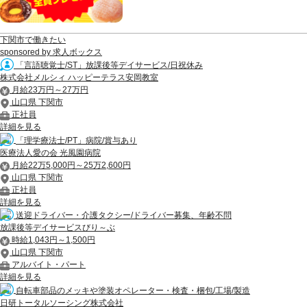
下関市で働きたい
sponsored by 求人ボックス
「言語聴覚士/ST」放課後等デイサービス/日祝休み
株式会社メルシィ ハッピーテラス安岡教室
月給23万円～27万円
山口県 下関市
正社員
詳細を見る
「理学療法士/PT」病院/賞与あり
医療法人愛の会 光風園病院
月給22万5,000円～25万2,600円
山口県 下関市
正社員
詳細を見る
送迎ドライバー・介護タクシー/ドライバー募集、年齢不問
放課後等デイサービスびり～ぶ
時給1,043円～1,500円
山口県 下関市
アルバイト・パート
詳細を見る
自転車部品のメッキや塗装オペレーター・検査・梱包/工場/製造
日研トータルソーシング株式会社