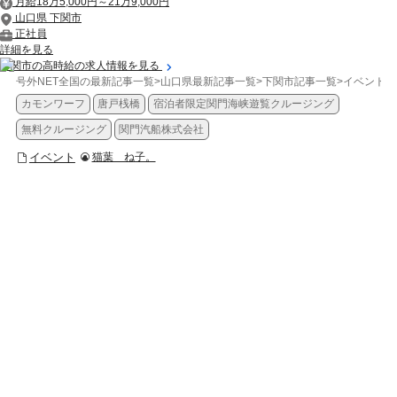
月給18万5,000円～21万9,000円
山口県 下関市
正社員
詳細を見る
下関市の高時給の求人情報を見る
号外NET全国の最新記事一覧
>
山口県最新記事一覧
>
下関市記事一覧
>
イベント
>
カモンワーフ
唐戸桟橋
宿泊者限定関門海峡遊覧クルージング
無料クルージング
関門汽船株式会社
イベント
猫葉 ね子。