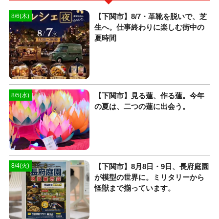
【下関市】8/7・革靴を脱いで、芝
8/6(木)
生へ。仕事終わりに楽しむ街中の
夏時間
【下関市】見る蓮、作る蓮。今年
8/5(水)
の夏は、二つの蓮に出会う。
【下関市】8月8日・9日、長府庭園
8/4(火)
が模型の世界に。ミリタリーから
怪獣まで揃っています。