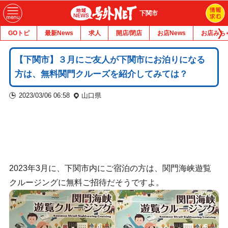
下関市
GOトピ
最新News
求人
開店/閉店
お店News
お店みち
【下関市】３月にご友人が下関市にお泊りになる
方は、無料関門クルーズを紹介してみては？
2023/03/06 06:58
山口県
2023年3月に、下関市内にご宿泊の方は、関門海峡遊覧
クルージングに無料ご招待だそうですよ。