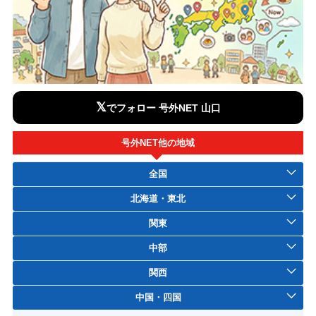
𝕏
でフォロー 号外NET 山口
号外NET他の地域
全国
北海道・東北
関東
中部
関西
中国・四国