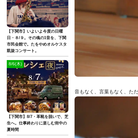
【下関市】いよいよ今度の日曜
日・８/９。その魂の1音を、下関
市民会館で。たをやめオルケスタ
凱旋コンサート。
8/6(木)
音もなく、言葉もなく、た
【下関市】8/7・革靴を脱いで、芝
生へ。仕事終わりに楽しむ街中の
夏時間