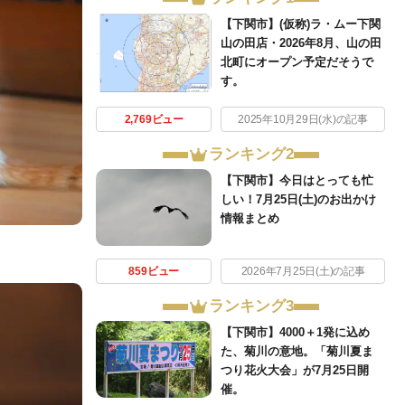
【下関市】(仮称)ラ・ムー下関
山の田店・2026年8月、山の田
北町にオープン予定だそうで
す。
2,769ビュー
2025年10月29日(水)の記事
ランキング2
【下関市】今日はとっても忙
しい！7月25日(土)のお出かけ
情報まとめ
859ビュー
2026年7月25日(土)の記事
ランキング3
【下関市】4000＋1発に込め
た、菊川の意地。「菊川夏ま
つり花火大会」が7月25日開
催。