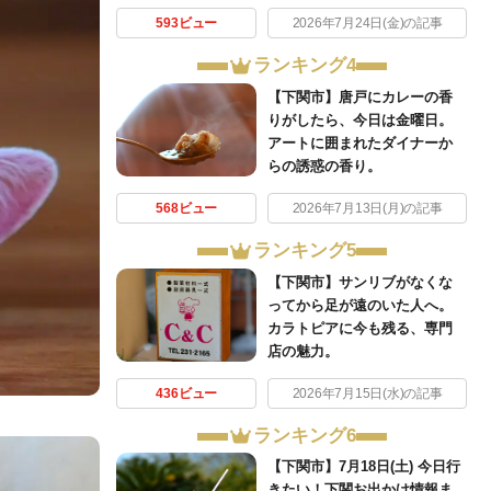
593ビュー
2026年7月24日(金)の記事
ランキング4
【下関市】唐戸にカレーの香
りがしたら、今日は金曜日。
アートに囲まれたダイナーか
らの誘惑の香り。
568ビュー
2026年7月13日(月)の記事
ランキング5
【下関市】サンリブがなくな
ってから足が遠のいた人へ。
カラトピアに今も残る、専門
店の魅力。
436ビュー
2026年7月15日(水)の記事
ランキング6
【下関市】7月18日(土) 今日行
きたい！下関お出かけ情報ま