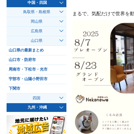
中国・四国
鳥取県・島根県
まるで、気配だけで世界を
岡山県
広島県
山口県
山口県の最新まとめ
山口市・防府市
周南市・下松市・光市
宇部市・山陽小野田市
下関市
四国
九州・沖縄