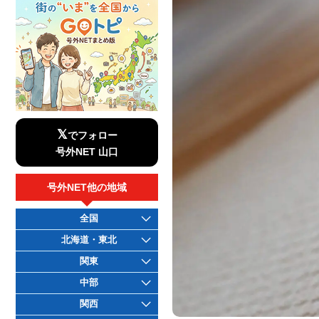
𝕏
でフォロー
号外NET 山口
号外NET他の地域
全国
北海道・東北
関東
中部
関西