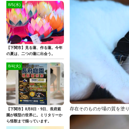
8/5(水)
【下関市】見る蓮、作る蓮。今年
の夏は、二つの蓮に出会う。
8/4(火)
存在そのものが場の質を塗
【下関市】8月8日・9日、長府庭
園が模型の世界に。ミリタリーか
ら怪獣まで揃っています。