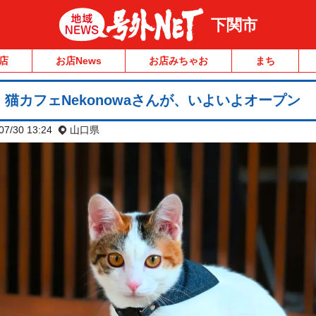
下関市
店
お店News
お店みちゃお
まち
猫カフェNekonowaさんが、いよいよオープン
07/30 13:24
山口県