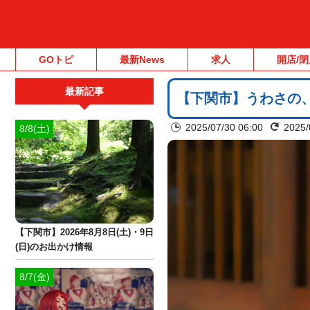
GOトピ
最新News
求人
開店/閉
最新記事
【下関市】うわさの、
2025/07/30 06:00
2025/
8/8(土)
【下関市】2026年8月8日(土)・9日
(日)のお出かけ情報
8/7(金)