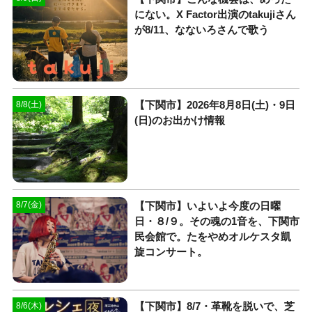
にない。X Factor出演のtakujiさん
が8/11、なないろさんで歌う
【下関市】2026年8月8日(土)・9日
8/8(土)
(日)のお出かけ情報
【下関市】いよいよ今度の日曜
8/7(金)
日・８/９。その魂の1音を、下関市
民会館で。たをやめオルケスタ凱
旋コンサート。
【下関市】8/7・革靴を脱いで、芝
8/6(木)