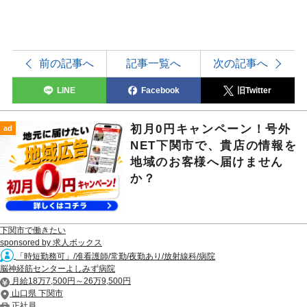
前の記事へ
記事一覧へ
次の記事へ
LINE
Facebook
旧Twitter
初月0円キャンペーン！号外
ad
NET下関市で、貴店の情報を
地域のお客様へ届けません
か？
下関市で働きたい
sponsored by 求人ボックス
「時短勤務可」/准看護師/常勤/夜勤あり/放射線科/病院
脳神経筋センターよしみず病院
月給18万7,500円～26万9,500円
山口県 下関市
正社員