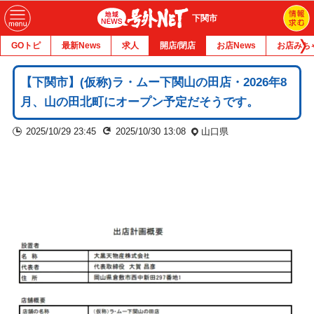
下関市
GOトピ
最新News
求人
開店/閉店
お店News
お店みち
【下関市】(仮称)ラ・ムー下関山の田店・2026年8
月、山の田北町にオープン予定だそうです。
2025/10/29 23:45
2025/10/30 13:08
山口県