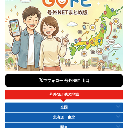
𝕏
でフォロー 号外NET 山口
号外NET他の地域
全国
北海道・東北
関東