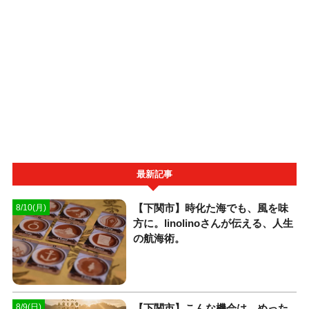
最新記事
【下関市】時化た海でも、風を味
8/10(月)
方に。linolinoさんが伝える、人生
の航海術。
【下関市】こんな機会は、めった
8/9(日)