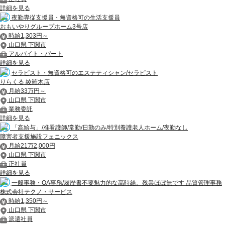
詳細を見る
夜勤専従支援員・無資格可の生活支援員
おもいやりグループホーム3号店
時給1,303円～
山口県 下関市
アルバイト・パート
詳細を見る
セラピスト・無資格可のエステティシャン/セラピスト
りらくる 綾羅木店
月給33万円～
山口県 下関市
業務委託
詳細を見る
「高給与」/准看護師/常勤/日勤のみ/特別養護老人ホーム/夜勤なし
障害者支援施設フェニックス
月給21万2,000円
山口県 下関市
正社員
詳細を見る
一般事務・OA事務/履歴書不要魅力的な高時給。残業ほぼ無です 品質管理事務
株式会社テクノ・サービス
時給1,350円～
山口県 下関市
派遣社員