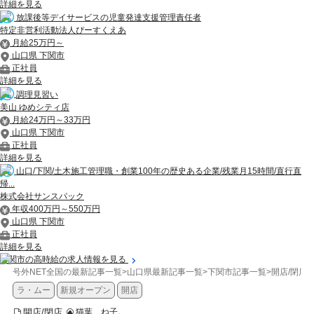
詳細を見る
放課後等デイサービスの児童発達支援管理責任者
特定非営利活動法人ぴーすくえあ
月給25万円～
山口県 下関市
正社員
詳細を見る
調理見習い
美山 ゆめシティ店
月給24万円～33万円
山口県 下関市
正社員
詳細を見る
山口/下関/土木施工管理職・創業100年の歴史ある企業/残業月15時間/直行直
帰...
株式会社サンスパック
年収400万円～550万円
山口県 下関市
正社員
詳細を見る
下関市の高時給の求人情報を見る
号外NET全国の最新記事一覧
>
山口県最新記事一覧
>
下関市記事一覧
>
開店/閉店
>
ラ・ムー
新規オープン
開店
開店/閉店
猫葉 ね子。