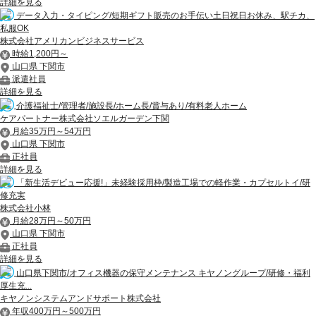
詳細を見る
データ入力・タイピング/短期ギフト販売のお手伝い土日祝日お休み、駅チカ、
私服OK
株式会社アメリカンビジネスサービス
時給1,200円～
山口県 下関市
派遣社員
詳細を見る
介護福祉士/管理者/施設長/ホーム長/賞与あり/有料老人ホーム
ケアパートナー株式会社ソエルガーデン下関
月給35万円～54万円
山口県 下関市
正社員
詳細を見る
「新生活デビュー応援!」未経験採用枠/製造工場での軽作業・カプセルトイ/研
修充実
株式会社小林
月給28万円～50万円
山口県 下関市
正社員
詳細を見る
山口県下関市/オフィス機器の保守メンテナンス キヤノングループ/研修・福利
厚生充...
キヤノンシステムアンドサポート株式会社
年収400万円～500万円