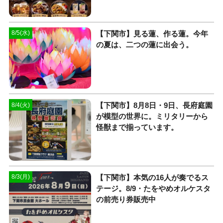
【下関市】見る蓮、作る蓮。今年
8/5(水)
の夏は、二つの蓮に出会う。
【下関市】8月8日・9日、長府庭園
8/4(火)
が模型の世界に。ミリタリーから
怪獣まで揃っています。
【下関市】本気の16人が奏でるス
8/3(月)
テージ。8/9・たをやめオルケスタ
の前売り券販売中