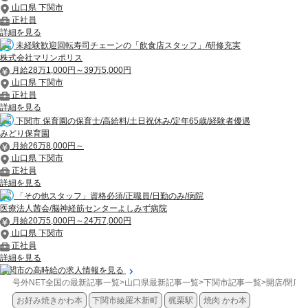
山口県 下関市
正社員
詳細を見る
未経験歓迎回転寿司チェーンの「飲食店スタッフ」/研修充実
株式会社マリンポリス
月給28万1,000円～39万5,000円
山口県 下関市
正社員
詳細を見る
下関市 保育園の保育士/高給料/土日祝休み/定年65歳/経験者優遇
みどり保育園
月給26万8,000円～
山口県 下関市
正社員
詳細を見る
「その他スタッフ」資格必須/正職員/日勤のみ/病院
医療法人茜会/脳神経筋センターよしみず病院
月給20万5,000円～24万7,000円
山口県 下関市
正社員
詳細を見る
下関市の高時給の求人情報を見る
号外NET全国の最新記事一覧
>
山口県最新記事一覧
>
下関市記事一覧
>
開店/閉店
>
お好み焼きかわ本
下関市綾羅木新町
梶栗駅
焼肉 かわ本