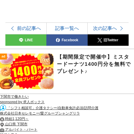
前の記事へ
記事一覧へ
次の記事へ
LINE
Facebook
旧Twitter
【期間限定で開催中】ミスタ
ad
ードーナツ1400円分を無料で
プレゼント♪
下関市で働きたい
sponsored by 求人ボックス
「シフト相談可」介護タクシー/自動車免許必須/訪問介護
株式会社日本セレモニー/愛グループシャングリラ
時給1,120円～
山口県 下関市
アルバイト・パート