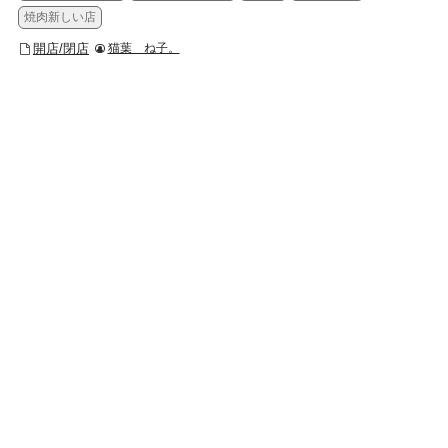
焼肉新しい店
開店/閉店
猫葉 ね子。