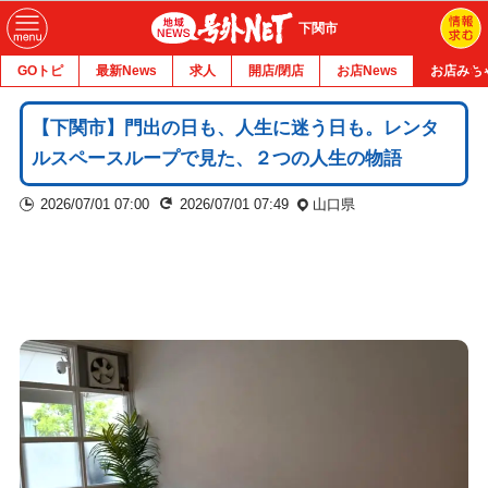
下関市
GOトピ
最新News
求人
開店/閉店
お店News
お店みち
【下関市】門出の日も、人生に迷う日も。レンタ
ルスペースループで見た、２つの人生の物語
2026/07/01 07:00
2026/07/01 07:49
山口県