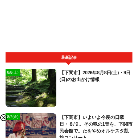
最新記事
【下関市】2026年8月8日(土)・9日
8/8(土)
(日)のお出かけ情報
【下関市】いよいよ今度の日曜
8/7(金)
日・８/９。その魂の1音を、下関市
民会館で。たをやめオルケスタ凱
旋コンサート。