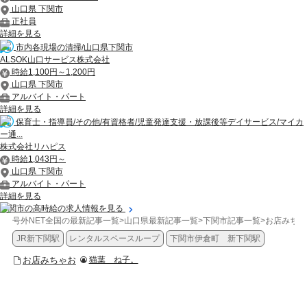
山口県 下関市
正社員
詳細を見る
市内各現場の清掃/山口県下関市
ALSOK山口サービス株式会社
時給1,100円～1,200円
山口県 下関市
アルバイト・パート
詳細を見る
保育士・指導員/その他/有資格者/児童発達支援・放課後等デイサービス/マイカ
ー通...
株式会社リハピス
時給1,043円～
山口県 下関市
アルバイト・パート
詳細を見る
下関市の高時給の求人情報を見る
号外NET全国の最新記事一覧
>
山口県最新記事一覧
>
下関市記事一覧
>
お店みちゃ
JR新下関駅
レンタルスペースループ
下関市伊倉町 新下関駅
お店みちゃお
猫葉 ね子。