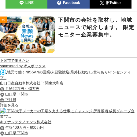
LINE
Facebook
旧Twitter
下関市の会社を取材し、地域
ad
ニュースで紹介します。 限定
モニター企業募集中。
下関市で働きたい
sponsored by 求人ボックス
地元で働くNISSANの営業/未経験歓迎/県外転勤なし/賞与あり/インセンティ
ブ...
山口日産自動車株式会社 下関東大和店
月給22万円～43万円
山口県 下関市
正社員
詳細を見る
下関/大手メーカーの工場を支える仕事にチャレンジ 所長候補 成長グループ企
業/プ...
キチナンテクノエンジ株式会社
年収400万円～600万円
山口県 下関市