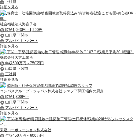
正社員
詳細を見る
保育士・幼稚園教諭/幼稚園教諭取得見込み/有資格者/認定こども園/初心者OK・
非...
社会福祉法人海音子会
時給1,043円～1,290円
山口県 下関市
アルバイト・パート
詳細を見る
下関・宇部/建築設備の施工管理 転勤無/年間休日107日/残業月平均30H程度/...
株式会社大方工業所
年収500万円～750万円
山口県 下関市
正社員
詳細を見る
調理師・社会保険完備の職場で調理師/調理スタッフ
コンパスグループ・ジャパン株式会社 シマノ下関工場内の厨房
時給1,300円～
山口県 下関市
アルバイト・パート
詳細を見る
下関/有資格者/賃貸建物の建築施工管理/土日祝休/残業約20時間/フレックスタ
イ...
東建コーポレーション株式会社
年収450万円～600万円