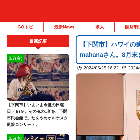
GOトピ
最新News
求人
開店/閉
最新記事
【下関市】ハワイの
mahanaさん。8月
8/7(金)
2024/06/25 18:22
2024/
【下関市】いよいよ今度の日曜
日・８/９。その魂の1音を、下関
市民会館で。たをやめオルケスタ
凱旋コンサート。
8/6(木)