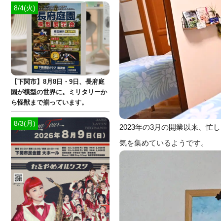
8/4(火)
【下関市】8月8日・9日、長府庭
園が模型の世界に。ミリタリーか
ら怪獣まで揃っています。
8/3(月)
2023年の3月の開業以来、
気を集めているようです。