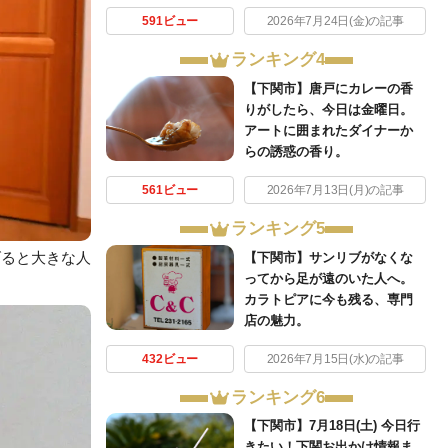
591ビュー
2026年7月24日(金)の記事
ランキング4
【下関市】唐戸にカレーの香
りがしたら、今日は金曜日。
アートに囲まれたダイナーか
らの誘惑の香り。
561ビュー
2026年7月13日(月)の記事
ランキング5
【下関市】サンリブがなくな
げると大きな人
ってから足が遠のいた人へ。
カラトピアに今も残る、専門
店の魅力。
432ビュー
2026年7月15日(水)の記事
ランキング6
【下関市】7月18日(土) 今日行
きたい！下関お出かけ情報ま