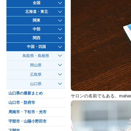
全国
北海道・東北
関東
中部
関西
中国・四国
鳥取県・島根県
岡山県
広島県
山口県
山口県の最新まとめ
サロンの名前でもある、mah
山口市・防府市
周南市・下松市・光市
宇部市・山陽小野田市
下関市