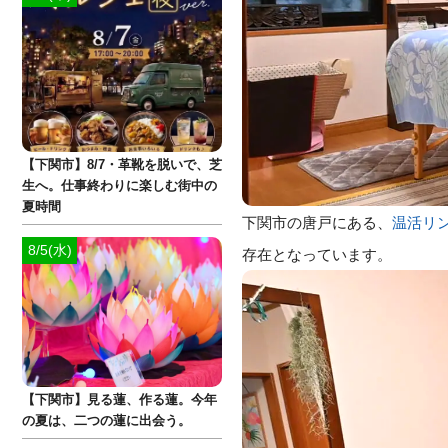
【下関市】8/7・革靴を脱いで、芝
生へ。仕事終わりに楽しむ街中の
夏時間
下関市の唐戸にある、
温活リン
8/5(水)
存在となっています。
【下関市】見る蓮、作る蓮。今年
の夏は、二つの蓮に出会う。