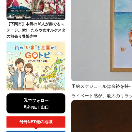
【下関市】本気の16人が奏でるス
テージ。8/9・たをやめオルケスタ
の前売り券販売中
予約スケジュールは余裕を持
ライベート感が、最大のリラ
𝕏
でフォロー
号外NET 山口
号外NET他の地域