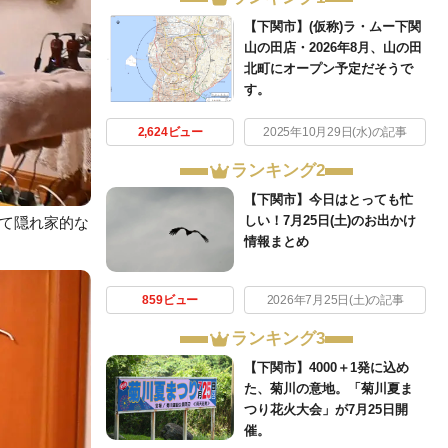
【下関市】(仮称)ラ・ムー下関
山の田店・2026年8月、山の田
北町にオープン予定だそうで
す。
2,624ビュー
2025年10月29日(水)の記事
ランキング2
【下関市】今日はとっても忙
しい！7月25日(土)のお出かけ
て隠れ家的な
情報まとめ
859ビュー
2026年7月25日(土)の記事
ランキング3
【下関市】4000＋1発に込め
た、菊川の意地。「菊川夏ま
つり花火大会」が7月25日開
催。